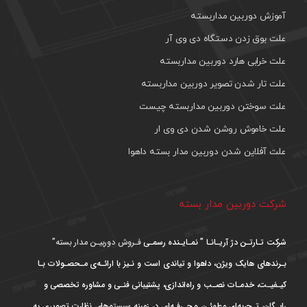
آموزش دوربین مداربسته
علت بوق زدن دستگاه دی وی آر
علت خرابی هارد دوربین مداربسته
علت تار شدن تصویر دوربین مداربسته
علت سوختن دوربین مداربسته چیست
علت خاموش روشن شدن دی وی ار
علت آفلاین شدن دوربین مدار بسته داهوا
شرکت دوربین مدار بسته
شرکت تـارتـن دژ آریـانـا ” نمـایـنده رسمـی
فـروش دوربیـن مدار بسته”
بـرندهای هایک ویژن، داهوا و تیاندی است و نـیز با ارائـه‌ی مـحصـولات بـا
کیـفیـت، خدمـات نصـب و راه‌اندازی، پشتیبانی فنـی و مشاوره تخصصی و
رایـگان، تـجربه‌ای مطمئـن و حـرفـه‌ای در زمینه سیستم‌های نظارت تصویری به