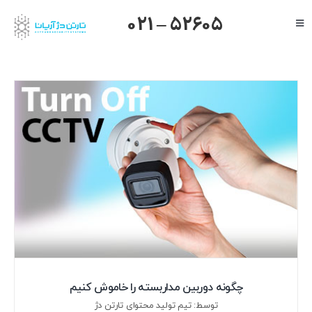
Ski
021 – 52605
Toggle
t
Navigation
conten
صفحه اصلی
گرنداستریم
یالینک
میکروتیک
هایک ویژن
داهوا
تیاندی
درباره ما
چگونه دوربین مداربسته را خاموش کنیم
توسط: تیم تولید محتوای تارتن دژ