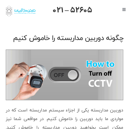
Ski
021 – 52605
Toggle
t
Navigation
conten
صفحه اصلی
گرنداستریم
چگونه دوربین مداربسته را خاموش کنیم
یالینک
میکروتیک
هایک ویژن
داهوا
تیاندی
درباره ما
دوربین مداربسته یکی از اجزاء سیستم مداربسته است که در
مواردی ما باید دوربین را خاموش کنیم. در مواقعی شما نیز
ممکن است بخواهید دوربین مداربسته را خاموش کنید.