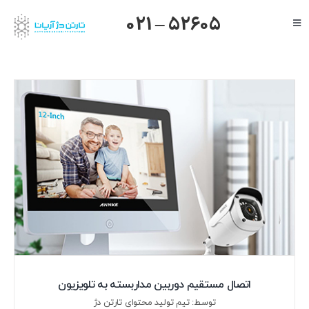
Ski
021 – 52605
Toggle
t
Navigation
conten
صفحه اصلی
گرنداستریم
یالینک
میکروتیک
هایک ویژن
داهوا
تیاندی
درباره ما
اتصال مستقیم دوربین مداربسته به تلویزیون
توسط: تیم تولید محتوای تارتن دژ