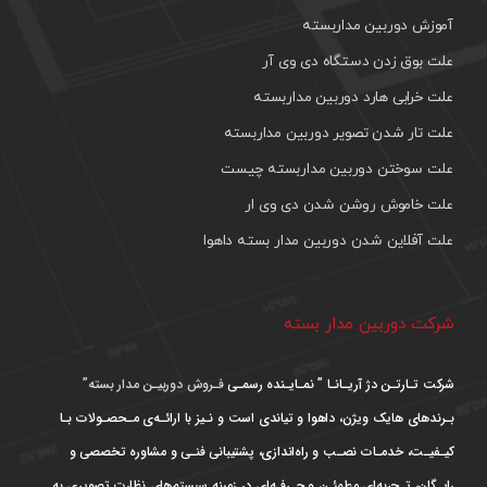
آموزش دوربین مداربسته
علت بوق زدن دستگاه دی وی آر
علت خرابی هارد دوربین مداربسته
علت تار شدن تصویر دوربین مداربسته
علت سوختن دوربین مداربسته چیست
علت خاموش روشن شدن دی وی ار
علت آفلاین شدن دوربین مدار بسته داهوا
شرکت دوربین مدار بسته
شرکت تـارتـن دژ آریـانـا ” نمـایـنده رسمـی
فـروش دوربیـن مدار بسته”
بـرندهای هایک ویژن، داهوا و تیاندی است و نـیز با ارائـه‌ی مـحصـولات بـا
کیـفیـت، خدمـات نصـب و راه‌اندازی، پشتیبانی فنـی و مشاوره تخصصی و
رایـگان، تـجربه‌ای مطمئـن و حـرفـه‌ای در زمینه سیستم‌های نظارت تصویری به