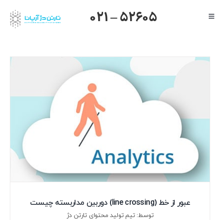
Ski
021 – 52605
Toggle
t
Navigation
conten
صفحه اصلی
گرنداستریم
یالینک
میکروتیک
هایک ویژن
داهوا
تیاندی
درباره ما
عبور از خط (line crossing) دوربین مداربسته چیست
توسط: تیم تولید محتوای تارتن دژ