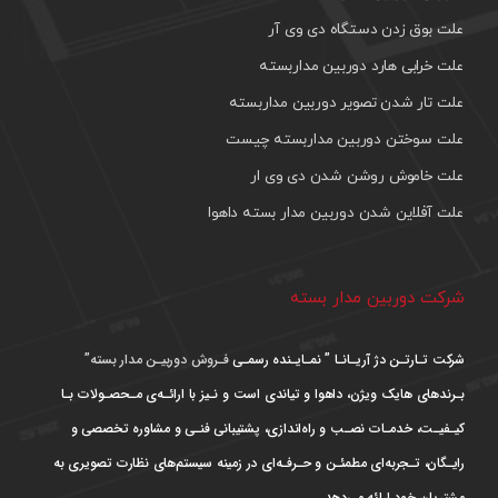
علت بوق زدن دستگاه دی وی آر
علت خرابی هارد دوربین مداربسته
علت تار شدن تصویر دوربین مداربسته
علت سوختن دوربین مداربسته چیست
علت خاموش روشن شدن دی وی ار
علت آفلاین شدن دوربین مدار بسته داهوا
شرکت دوربین مدار بسته
شرکت تـارتـن دژ آریـانـا ” نمـایـنده رسمـی
فـروش دوربیـن مدار بسته”
بـرندهای هایک ویژن، داهوا و تیاندی است و نـیز با ارائـه‌ی مـحصـولات بـا
کیـفیـت، خدمـات نصـب و راه‌اندازی، پشتیبانی فنـی و مشاوره تخصصی و
رایـگان، تـجربه‌ای مطمئـن و حـرفـه‌ای در زمینه سیستم‌های نظارت تصویری به
مشتریان خود ارائه می‌دهد.