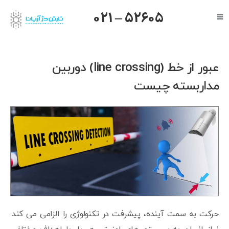
Ski
021 – 52605
Toggle
t
Navigation
conten
صفحه اصلی
گرنداستریم
عبور از خط (line crossing) دوربین
یالینک
مداربسته چیست
میکروتیک
هایک ویژن
داهوا
تیاندی
درباره ما
حرکت به سمت آینده، پیشرفت در تکنولوژی را الزامی می کند.