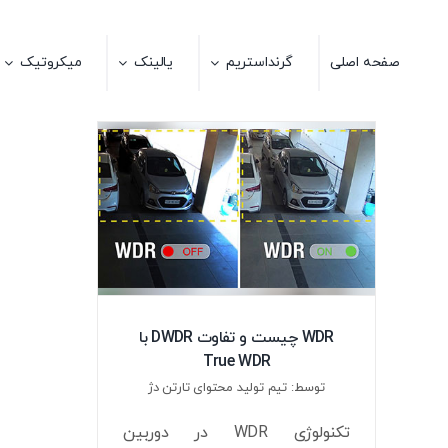
Ski
t
صفحه اصلی
گرنداستریم
یالینک
میکروتیک
conten
WDR چیست و تفاوت DWDR با
True WDR
توسط: تیم تولید محتوای تارتن دژ
تکنولوژی WDR در دوربین