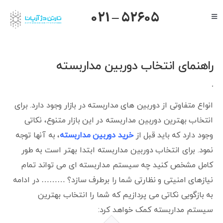
Ski
021 – 52605
Toggle
t
Navigation
conten
صفحه اصلی
گرنداستریم
راهنمای انتخاب دوربین مداربسته
یالینک
میکروتیک
انواع متفاوتی از دوربین های مداربسته در بازار وجود دارد. برای
هایک ویژن
انتخاب بهترین دوربین مداربسته در این بازار متنوع، نکاتی
وجود دارد که باید قبل از
خرید دوربین مداربسته
، به آنها توجه
داهوا
نمود. برای انتخاب دوربین مداربسته ابتدا بهتر است به طور
تیاندی
کامل مشخص کنید چه سیستم مداربسته ای می تواند تمام
درباره ما
نیازهای امنیتی و نظارتی شما را برطرف سازد؟ ……… در ادامه
به بازگویی نکاتی می پردازیم که شما را انتخاب بهترین
سیستم مداربسته کمک خواهد کرد: