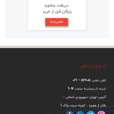
راه های ارتباطی
52605 – 021
تلفن تماس:
17-9
شنبه تا پنجشنبه ساعت
آدرس: تهران- سهروردی شمالی –
1
بالاتر از هویزه – کوچه سرمد پلاک