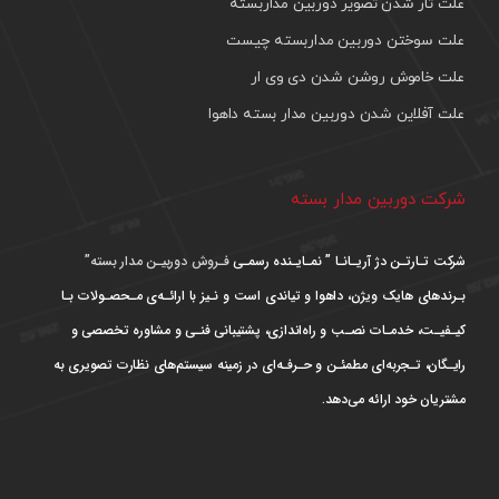
علت تار شدن تصویر دوربین مداربسته
علت سوختن دوربین مداربسته چیست
علت خاموش روشن شدن دی وی ار
علت آفلاین شدن دوربین مدار بسته داهوا
شرکت دوربین مدار بسته
شرکت تـارتـن دژ آریـانـا ” نمـایـنده رسمـی
فـروش دوربیـن مدار بسته”
بـرندهای هایک ویژن، داهوا و تیاندی است و نـیز با ارائـه‌ی مـحصـولات بـا
کیـفیـت، خدمـات نصـب و راه‌اندازی، پشتیبانی فنـی و مشاوره تخصصی و
رایـگان، تـجربه‌ای مطمئـن و حـرفـه‌ای در زمینه سیستم‌های نظارت تصویری به
مشتریان خود ارائه می‌دهد.