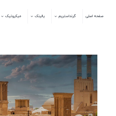
Ski
t
صفحه اصلی
گرنداستریم
یالینک
میکروتیک
conten
View
Larger
Image