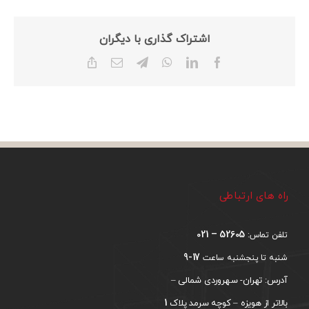
اشتراک گذاری با دیگران
Copy
Email
Telegram
WhatsApp
LinkedIn
Facebook
Link
راه های ارتباطی
52605 – 021
تلفن تماس:
17-9
شنبه تا پنجشنبه ساعت
آدرس: تهران- سهروردی شمالی –
1
بالاتر از هویزه – کوچه سرمد پلاک