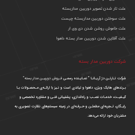
علت تار شدن تصویر دوربین مداربسته
علت سوختن دوربین مداربسته چیست
علت خاموش روشن شدن دی وی ار
علت آفلاین شدن دوربین مدار بسته داهوا
شرکت دوربین مدار بسته
شرکت تـارتـن دژ آریـانـا ” نمـایـنده رسمـی
فـروش دوربیـن مدار بسته”
بـرندهای هایک ویژن، داهوا و تیاندی است و نـیز با ارائـه‌ی مـحصـولات بـا
کیـفیـت، خدمـات نصـب و راه‌اندازی، پشتیبانی فنـی و مشاوره تخصصی و
رایـگان، تـجربه‌ای مطمئـن و حـرفـه‌ای در زمینه سیستم‌های نظارت تصویری به
مشتریان خود ارائه می‌دهد.