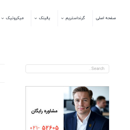
Ski
t
صفحه اصلی
گرنداستریم
یالینک
میکروتیک
conten