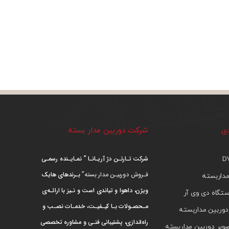
دی
شرکت دوربین مدار بسته
شرکت تـارتـن دژ آریـانـا ” نمـایـنده رسمـی
فـروش دوربیـن مدار بسته”
بـرندهای هایک
داربسته
ویژن، داهوا و تیاندی است و نـیز با ارائـه‌ی
تگاه دی وی آر
مـحصـولات بـا کیـفیـت، خدمـات نصـب و
دوربین مداربسته
راه‌اندازی، پشتیبانی فنـی و مشاوره تخصصی
ویر دوربین مداربسته