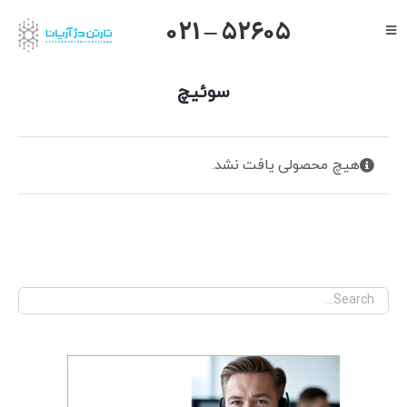
Ski
021 – 52605
Toggle
t
Navigation
conten
صفحه اصلی
سوئیچ
گرنداستریم
یالینک
هیچ محصولی یافت نشد.
میکروتیک
هایک ویژن
داهوا
تیاندی
درباره ما