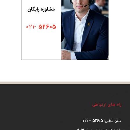
راه های ارتباطی
52605 – 021
تلفن تماس: