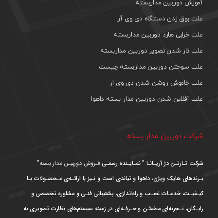
آموزش دوربین مداربسته
علت بوق زدن دستگاه دی وی آر
علت خرابی هارد دوربین مداربسته
علت تار شدن تصویر دوربین مداربسته
علت سوختن دوربین مداربسته چیست
علت خاموش روشن شدن دی وی ار
علت آفلاین شدن دوربین مدار بسته داهوا
شرکت دوربین مدار بسته
شرکت تـارتـن دژ آریـانـا ” نمـایـنده رسمـی
فـروش دوربیـن مدار بسته”
بـرندهای هایک ویژن، داهوا و تیاندی است و نـیز با ارائـه‌ی مـحصـولات بـا
کیـفیـت، خدمـات نصـب و راه‌اندازی، پشتیبانی فنـی و مشاوره تخصصی و
رایـگان، تـجربه‌ای مطمئـن و حـرفـه‌ای در زمینه سیستم‌های نظارت تصویری به