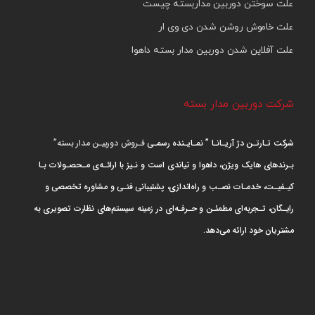
علت سوختن دوربین مداربسته چیست
علت خاموش روشن شدن دی وی ار
علت آفلاین شدن دوربین مدار بسته داهوا
شرکت دوربین مدار بسته
شرکت تـارتـن دژ آریـانـا ” نمـایـنده رسمـی
فـروش دوربیـن مدار بسته”
بـرندهای هایک ویژن، داهوا و تیاندی است و نـیز با ارائـه‌ی مـحصـولات بـا
کیـفیـت، خدمـات نصـب و راه‌اندازی، پشتیبانی فنـی و مشاوره تخصصی و
رایـگان، تـجربه‌ای مطمئـن و حـرفـه‌ای در زمینه سیستم‌های نظارت تصویری به
مشتریان خود ارائه می‌دهد.