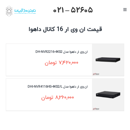
Ski
021 – 52605
Toggle
t
Navigation
conten
صفحه اصلی
قیمت ان وی ار 16 کانال داهوا
گرنداستریم
یالینک
ان وی ار داهوا مدل DH-NVR2216-4KS2
میکروتیک
۷,۴۲۰,۰۰۰
تومان
هایک ویژن
داهوا
ان وی ار داهوا مدل DHI-NVR4116HS-4KS2/L
تیاندی
۸,۲۶۰,۰۰۰
تومان
درباره ما