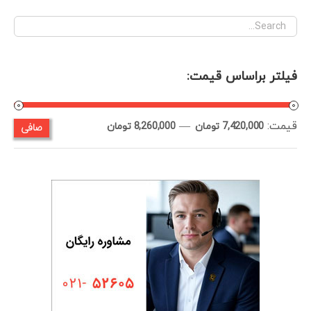
فیلتر براساس قیمت:
قيمت:
—
صافی
حداقل
حداكثر
7,420,000 تومان
8,260,000 تومان
قیمت
قيمت