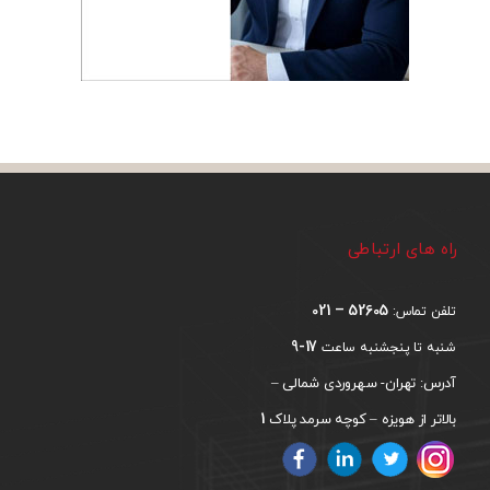
راه های ارتباطی
52605 – 021
تلفن تماس:
17-9
شنبه تا پنجشنبه ساعت
آدرس: تهران- سهروردی شمالی –
1
بالاتر از هویزه – کوچه سرمد پلاک