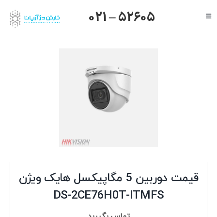
Ski
021 – 52605
Toggle
t
Navigation
conten
صفحه اصلی
گرنداستریم
یالینک
میکروتیک
هایک ویژن
داهوا
تیاندی
درباره ما
قیمت دوربین 5 مگاپیکسل هایک ویژن
DS-2CE76H0T-ITMFS
تماس بگیرید