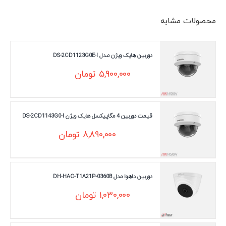
محصولات مشابه
دوربین هایک ویژن مـدل DS-2CD1123G0E-I
۵,۹۰۰,۰۰۰
تومان
قیمت دوربین 4 مگاپیکسل هایک ویژن DS-2CD1143G0-I
۸,۸۹۰,۰۰۰
تومان
دوربین داهوا مدل DH-HAC-T1A21P-0360B
۱,۰۳۰,۰۰۰
تومان