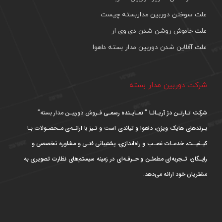
علت سوختن دوربین مداربسته چیست
علت خاموش روشن شدن دی وی ار
علت آفلاین شدن دوربین مدار بسته داهوا
شرکت دوربین مدار بسته
شرکت تـارتـن دژ آریـانـا ” نمـایـنده رسمـی
فـروش دوربیـن مدار بسته”
بـرندهای هایک ویژن، داهوا و تیاندی است و نـیز با ارائـه‌ی مـحصـولات بـا
کیـفیـت، خدمـات نصـب و راه‌اندازی، پشتیبانی فنـی و مشاوره تخصصی و
رایـگان، تـجربه‌ای مطمئـن و حـرفـه‌ای در زمینه سیستم‌های نظارت تصویری به
مشتریان خود ارائه می‌دهد.