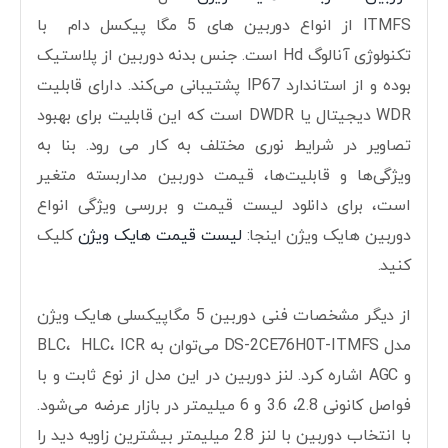
ITMFS از انواع دوربین های 5 مگا پیکسل دام با
تکنولوژی آنالوگ Hd است. جنس بدنه دوربین از پلاستیک
بوده و از استاندارد IP67 پشتیبانی می‌کند. دارای قابلیت
WDR دیجیتال یا DWDR است که این قابلیت برای بهبود
تصاویر در شرایط نوری مختلف به کار می رود. بنا به
ویژگی‌ها و قابلیت‌ها، قیمت دوربین مداربسته متغیر
است، برای دانلود لیست قیمت و بررسی ویژگی انواع
دوربین هایک ویژن اینجا:
لیست قیمت هایک ویژن
کلیک
کنید.
از دیگر مشخصات فنی دوربین 5 مگاپیکسلی هایک ویژن
مدل DS-2CE76H0T-ITMFS می‌توان به BLC، HLC، ICR
و AGC اشاره کرد. لنز دوربین در این مدل از نوع ثابت و با
فواصل کانونی 2.8، 3.6 و 6 میلیمتر در بازار عرضه می‌شود.
با انتخاب دوربین با لنز 2.8 میلیمتر بیشترین زاویه دید را