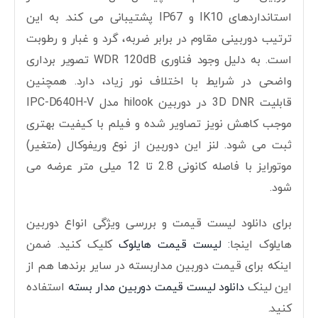
استانداردهای IK10 و IP67 پشتیبانی می کند. به این
ترتیب دوربینی مقاوم در برابر ضربه، گرد و غبار و رطوبت
است. به دلیل وجود فناوری WDR 120dB تصویر برداری
واضحی در شرایط با اختلاف نور زیاد، دارد. همچنین
قابلیت 3D DNR در دوربین hilook مدل IPC-D640H-V
موجب کاهش نویز تصاویر شده و فیلم با کیفیت بهتری
ثبت می شود. لنز این دوربین از نوع وریفوکال (متغیر)
موتورایز با فاصله کانونی 2.8 تا 12 میلی متر عرضه می
شود.
برای دانلود لیست قیمت و بررسی ویژگی انواع دوربین
هایلوک اینجا:
لیست قیمت هایلوک
کلیک کنید. ضمن
اینکه برای قیمت دوربین مداربسته در سایر برندها هم از
این لینک
دانلود لیست قیمت دوربین مدار بسته
استفاده
کنید.