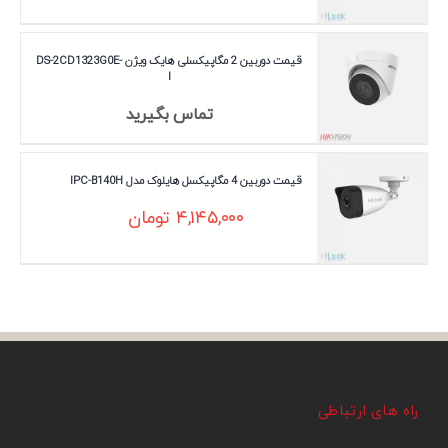
قیمت دوربین 2 مگاپیکسلی هایک ویژن DS-2CD1323G0E-
I
تماس بگیرید
قیمت دوربین 4 مگاپیکسل هایلوک مدل IPC-B140H
۴,۱۴۵,۰۰۰
تومان
راه های ارتباطی