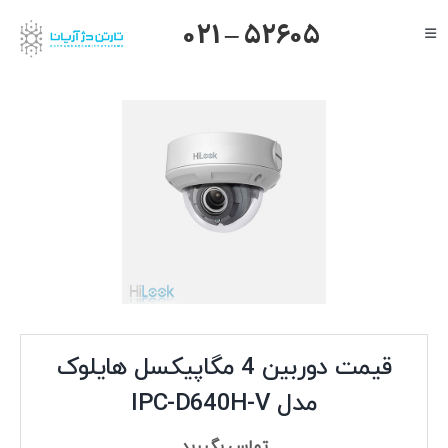
Ski
021 – 52605
Toggle
t
Navigation
conten
صفحه اصلی
گرنداستریم
یالینک
میکروتیک
هایک ویژن
داهوا
تیاندی
درباره ما
قیمت دوربین 4 مگاپیکسل هایلوک
مدل IPC-D640H-V
تماس بگیرید