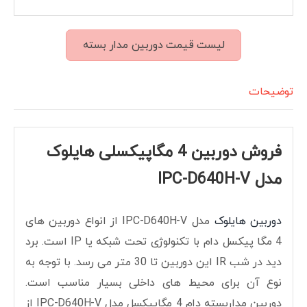
لیست قیمت دوربین مدار بسته
توضیحات
فروش دوربین 4 مگاپیکسلی هایلوک
مدل IPC-D640H-V
دوربین هایلوک
مدل IPC-D640H-V از انواع دوربین های
4 مگا پیکسل دام با تکنولوژی تحت شبکه یا IP است. برد
دید در شب IR این دوربین تا 30 متر می رسد. با توجه به
نوع آن برای محیط های داخلی بسیار مناسب است.
دوربین مداربسته دام 4 مگاپیکسل مدل IPC-D640H-V از