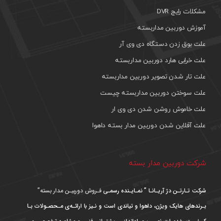
مشکلات رایج DVR
آموزش دوربین مداربسته
علت بوق زدن دستگاه دی وی آر
علت خرابی هارد دوربین مداربسته
علت تار شدن تصویر دوربین مداربسته
علت سوختن دوربین مداربسته چیست
علت خاموش روشن شدن دی وی ار
علت آفلاین شدن دوربین مدار بسته داهوا
شرکت دوربین مدار بسته
شرکت تـارتـن دژ آریـانـا ” نمـایـنده رسمـی
فـروش دوربیـن مدار بسته”
بـرندهای هایک ویژن، داهوا و تیاندی است و نـیز با ارائـه‌ی مـحصـولات بـا