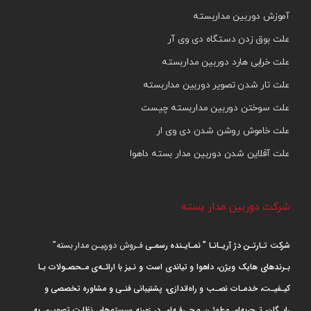
آموزش دوربین مداربسته
علت بوق زدن دستگاه دی وی آر
علت خرابی هارد دوربین مداربسته
علت تار شدن تصویر دوربین مداربسته
علت سوختن دوربین مداربسته چیست
علت خاموش روشن شدن دی وی ار
علت آفلاین شدن دوربین مدار بسته داهوا
شرکت دوربین مدار بسته
شرکت تـارتـن دژ آریـانـا ” نمـایـنده رسمـی
فـروش دوربیـن مدار بسته”
بـرندهای هایک ویژن، داهوا و تیاندی است و نـیز با ارائـه‌ی مـحصـولات بـا
کیـفیـت، خدمـات نصـب و راه‌اندازی، پشتیبانی فنـی و مشاوره تخصصی و
رایـگان، تـجربه‌ای مطمئـن و حـرفـه‌ای در زمینه سیستم‌های نظارت تصویری به