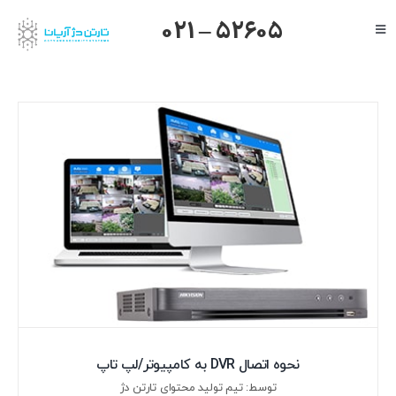
Ski
021 – 52605
Toggle
t
Navigation
conten
صفحه اصلی
گرنداستریم
یالینک
میکروتیک
هایک ویژن
داهوا
تیاندی
درباره ما
نحوه اتصال DVR به کامپیوتر/لپ تاپ
توسط: تیم تولید محتوای تارتن دژ