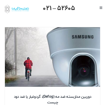
Ski
021 – 52605
Toggle
t
Navigation
conten
صفحه اصلی
گرنداستریم
یالینک
میکروتیک
هایک ویژن
داهوا
تیاندی
درباره ما
دوربین مداربسته ضد مه (Defog)، گردوغبار یا ضد دود
چیست