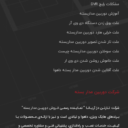
مشکلات رایج DVR
آموزش دوربین مداربسته
علت بوق زدن دستگاه دی وی آر
علت خرابی هارد دوربین مداربسته
علت تار شدن تصویر دوربین مداربسته
علت سوختن دوربین مداربسته چیست
علت خاموش روشن شدن دی وی ار
علت آفلاین شدن دوربین مدار بسته داهوا
شرکت دوربین مدار بسته
شرکت تـارتـن دژ آریـانـا ” نمـایـنده رسمـی
فـروش دوربیـن مدار بسته”
بـرندهای هایک ویژن، داهوا و تیاندی است و نـیز با ارائـه‌ی مـحصـولات بـا
کیـفیـت، خدمـات نصـب و راه‌اندازی، پشتیبانی فنـی و مشاوره تخصصی و