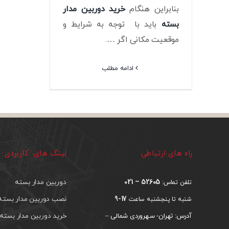
بنابراین هنگام
خرید دوربین مدار
بسته
باید با توجه به شرایط و
موقعیت مکانی اگر ….
ادامه مطلب
راه های ارتباطی
لینک های کاربردی
52605 – 021
دوربین مدار بسته
تلفن تماس:
17-9
نصب دوربین مدار بسته
شنبه تا پنجشنبه ساعت
خرید دوربین مدار بسته
آدرس: تهران- سهروردی شمالی –