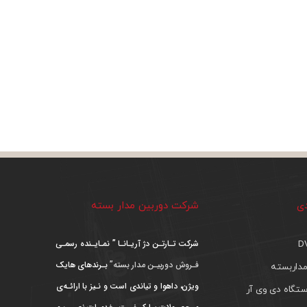
دی
شرکت دوربین مدار بسته
شرکت تـارتـن دژ آریـانـا ” نمـایـنده رسمـی
فـروش دوربیـن مدار بسته”
بـرندهای هایک
داربسته
ویژن، داهوا و تیاندی است و نـیز با ارائـه‌ی
تگاه دی وی آر