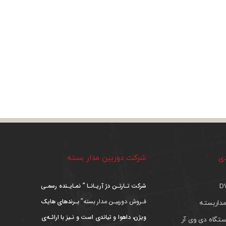
دی
شرکت دوربین مدار بسته
شرکت تـارتـن دژ آریـانـا ” نمـایـنده رسمـی
فـروش دوربیـن مدار بسته”
بـرندهای هایک
داربسته
ویژن، داهوا و تیاندی است و نـیز با ارائـه‌ی
تگاه دی وی آر