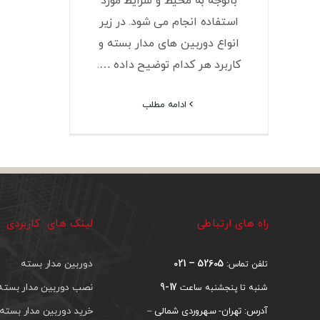
باتوجه به محیط و شرایط مورد
استفاده انجام می شود. در زیر
انواع دوربین های مدار بسته و
کاربرد هر کدام توضیح داده ….
ادامه مطلب
راه های ارتباطی
لینک های کاربردی
52605 – 021
دوربین مدار بسته
تلفن تماس:
17-9
نصب دوربین مدار بسته
شنبه تا پنجشنبه ساعت
خرید دوربین مدار بسته
آدرس: تهران- سهروردی شمالی –