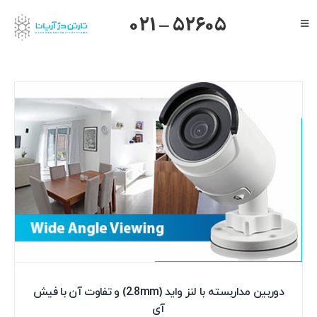
Ski
021 – 52605
Toggle
t
Navigation
conten
صفحه اصلی
گرنداستریم
یالینک
میکروتیک
هایک ویژن
داهوا
تیاندی
درباره ما
دوربین مداربسته با لنز واید (2.8mm) و تفاوت آن با فیش
آی