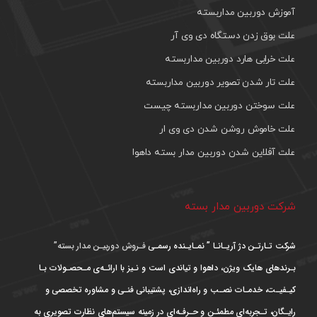
آموزش دوربین مداربسته
علت بوق زدن دستگاه دی وی آر
علت خرابی هارد دوربین مداربسته
علت تار شدن تصویر دوربین مداربسته
علت سوختن دوربین مداربسته چیست
علت خاموش روشن شدن دی وی ار
علت آفلاین شدن دوربین مدار بسته داهوا
شرکت دوربین مدار بسته
شرکت تـارتـن دژ آریـانـا ” نمـایـنده رسمـی
فـروش دوربیـن مدار بسته”
بـرندهای هایک ویژن، داهوا و تیاندی است و نـیز با ارائـه‌ی مـحصـولات بـا
کیـفیـت، خدمـات نصـب و راه‌اندازی، پشتیبانی فنـی و مشاوره تخصصی و
رایـگان، تـجربه‌ای مطمئـن و حـرفـه‌ای در زمینه سیستم‌های نظارت تصویری به