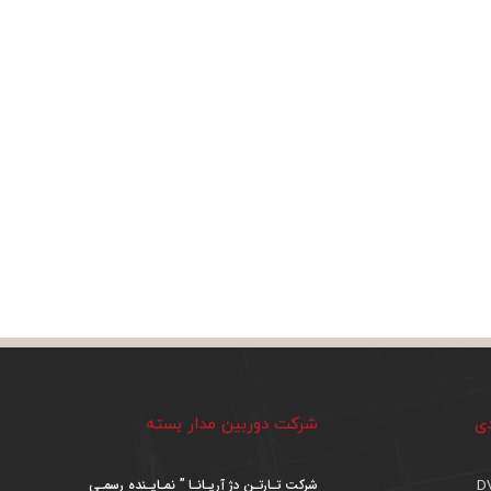
دی
شرکت دوربین مدار بسته
شرکت تـارتـن دژ آریـانـا ” نمـایـنده رسمـی