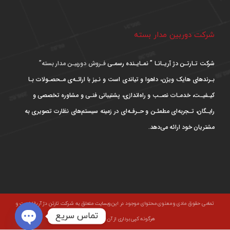
شرکت دوربین مدار بسته
شرکت تـارتـن دژ آریـانـا ” نمـایـنده رسمـی
فـروش دوربیـن مدار بسته”
بـرندهای هایک ویژن، داهوا و تیاندی است و نـیز با ارائـه‌ی مـحصـولات بـا
کیـفیـت، خدمـات نصـب و راه‌اندازی، پشتیبانی فنـی و مشاوره تخصصی و
رایـگان، تـجربه‌ای مطمئـن و حـرفـه‌ای در زمینه سیستم‌های نظارت تصویری به
مشتریان خود ارائه می‌دهد.
تمامی حقوق مادی و معنوی محتوای موجود در این وبسایت متعلق به شرکت تارتن دژ آریانا است و
تماس سریع
هرگونه کپی برداری از آن غیر مجاز است.