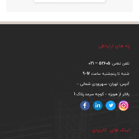
راه های ارتباطی
52605 – 021
تلفن تماس:
17-9
شنبه تا پنجشنبه ساعت
آدرس: تهران- سهروردی شمالی –
1
بالاتر از هویزه – کوچه سرمد پلاک
لینک های کاربردی