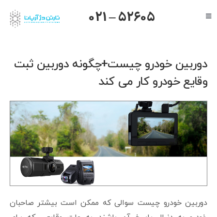
Ski
021 – 52605
Toggle
t
Navigation
conten
صفحه اصلی
گرنداستریم
دوربین خودرو چیست+چگونه دوربین ثبت
یالینک
وقایع خودرو کار می کند
میکروتیک
هایک ویژن
داهوا
تیاندی
درباره ما
دوربین خودرو چیست سوالی که ممکن است بیشتر صاحبان