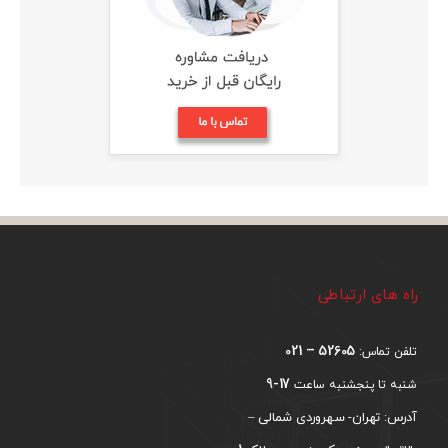
راه های ارتباطی
52605 – 021
تلفن تماس:
17-9
شنبه تا پنجشنبه ساعت
آدرس: تهران- سهروردی شمالی –