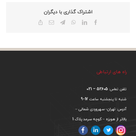
اشتراک گذاری با دیگران
Copy
Email
Telegram
WhatsApp
LinkedIn
Facebook
Link
راه های ارتباطی
52605 – 021
تلفن تماس:
17-9
شنبه تا پنجشنبه ساعت
آدرس: تهران- سهروردی شمالی –
1
بالاتر از هویزه – کوچه سرمد پلاک