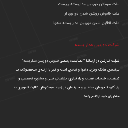
علت سوختن دوربین مداربسته چیست
علت خاموش روشن شدن دی وی ار
علت آفلاین شدن دوربین مدار بسته داهوا
شرکت دوربین مدار بسته
شرکت تـارتـن دژ آریـانـا ” نمـایـنده رسمـی
فـروش دوربیـن مدار بسته”
بـرندهای هایک ویژن، داهوا و تیاندی است و نـیز با ارائـه‌ی مـحصـولات بـا
کیـفیـت، خدمـات نصـب و راه‌اندازی، پشتیبانی فنـی و مشاوره تخصصی و
رایـگان، تـجربه‌ای مطمئـن و حـرفـه‌ای در زمینه سیستم‌های نظارت تصویری به
مشتریان خود ارائه می‌دهد.