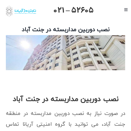
Ski
021 – 52605
Toggle
t
Navigation
conten
صفحه اصلی
نصب دوربین مداربسته در جنت آباد
گرنداستریم
View
یالینک
Larger
Image
میکروتیک
هایک ویژن
داهوا
تیاندی
نصب دوربین مداربسته در جنت آباد
درباره ما
در صورت نیاز به نصب دوربین مداربسته در منطقه
جنت آباد، می توانید با گروه امنیتی آریانا تماس