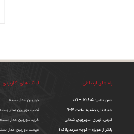
راه های ارتباطی
لینک های کاربردی
52605 – 021
دوربین مدار بسته
تلفن تماس:
17-9
نصب دوربین مدار بسته
شنبه تا پنجشنبه ساعت
خرید دوربین مدار بسته
آدرس: تهران- سهروردی شمالی –
1
قیمت دوربین مدار بست
بالاتر از هویزه – کوچه سرمد پلاک