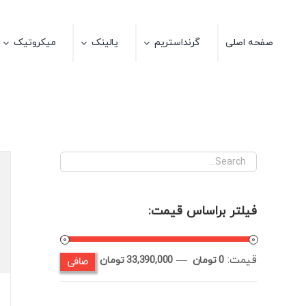
Ski
t
صفحه اصلی
گرنداستریم
یالینک
میکروتیک
conten
فیلتر براساس قیمت:
قيمت:
—
صافی
حداقل
حداكثر
0 تومان
33,390,000 تومان
قیمت
قيمت