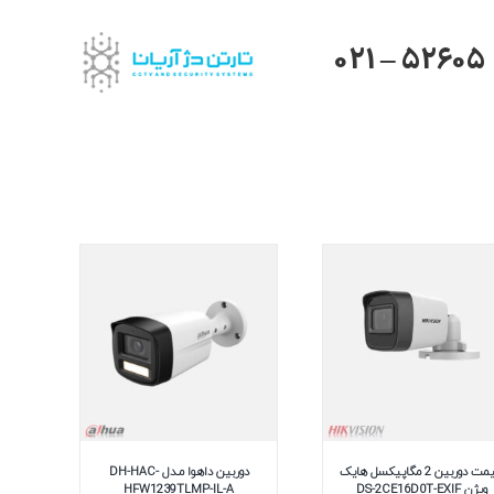
021 – 52605
قیمت دوربین 2 مگاپیکسل هایک
دوربین داهوا مـدل DH-HAC-
ویژن DS-2CE16D0T-EXIF
HFW1239TLMP-IL-A