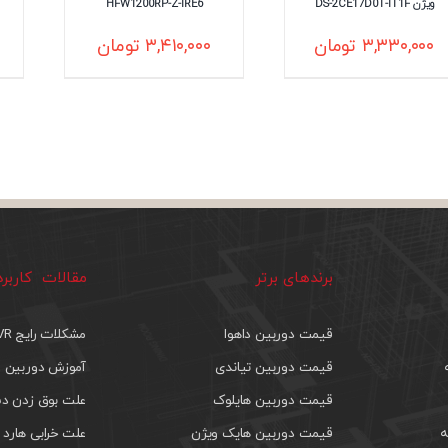
ویژن DS-2CE17D0T-IT1F
HFW1200RP-Z-IRE6
۳,۳۳۰,۰۰۰
تومان
۳,۴۱۰,۰۰۰
تومان
برندهای برتر
مقالات کاربر
قیمت دوربین داهوا
مشکلات رایج DVR
قیمت دوربین تیاندی
آموزش دوربین م
قیمت دوربین هایلوک
علت بوق زدن دس
ه
قیمت دوربین هایک ویژن
علت خرابی هارد 