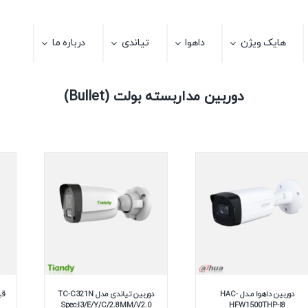
هایک ویژن
داهوا
تیاندی
درباره ما
دوربین مداربسته بولت (Bullet)
دوربین داهوا مـدل HAC-
دوربین تیاندی مدل TC-C321N
Spec:I3/E/Y/C/2.8MM/V2.0
HFW1500THP-I8