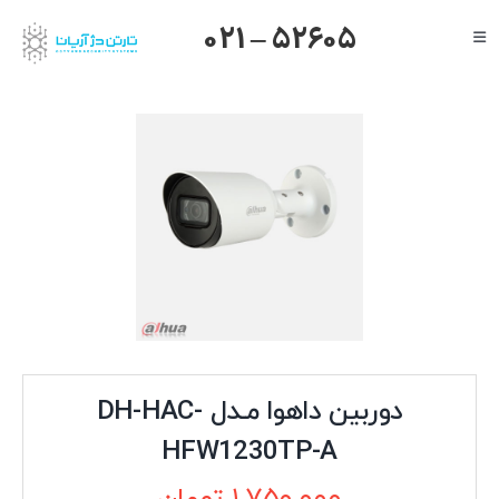
Ski
021 – 52605
Toggle
t
Navigation
conten
صفحه اصلی
گرنداستریم
یالینک
میکروتیک
هایک ویژن
داهوا
تیاندی
درباره ما
دوربین داهوا مـدل DH-HAC-
HFW1230TP-A