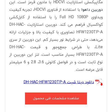
مگاپیکسلی استارلایت HDCVI با مادون قرمز است. این
دوربین داهوا
با استفاده از فناوری HDCVI، تجربه کیفیت
ویدئوی Full HD 1080P را با استفاده از کابل‌کشی
کواکسیال فراهم می کند. دوربین استارلایت DH-HAC-
HFW1230TP-A تصاویری با کیفیت بالا و جزئیات ارائه
می‌دهد، حتی در شرایط نور بسیار کم. این دوربین از سری
Lite، با طراحی جمع‌وجور و قیمت DH-HAC-
HFW1230TP-A بسیار مناسب است. لنز این دوربین از
نوع ثابت است و در فواصل کانونی 3.6، 2.8 و 6 میلیمتر
قابل عرضه است.
دانلود دیتا شیت DH-HAC-HFW1230TP-A
مشاهده مشخصات فنی محصول