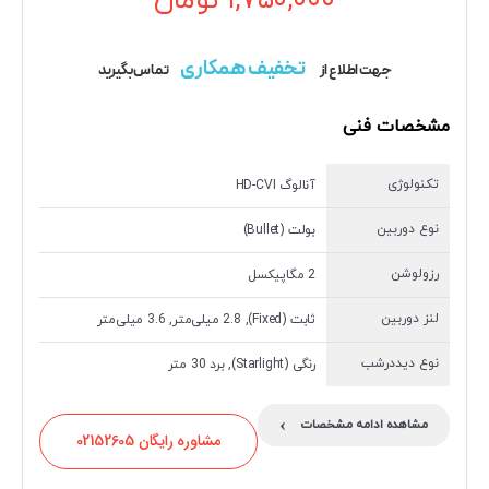
۱,۷۵۰,۰۰۰
تومان
تخفیف همکاری
جهت اطلاع از
تماس بگیرید
مشخصات فنی
تکنولوژی
آنالوگ HD-CVI
نوع دوربین
بولت (Bullet)
رزولوشن
2 مگاپیکسل
لنز دوربین
ثابت (Fixed), 2.8 میلی‌متر, 3.6 میلی‌متر
نوع دیددرشب
رنگی (Starlight), برد 30 متر
›
مشاهده ادامه مشخصات
مشاوره رایگان 02152605