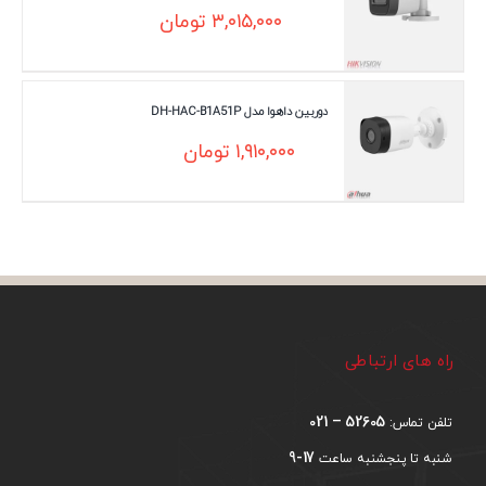
۳,۰۱۵,۰۰۰
تومان
دوربین داهوا مدل DH-HAC-B1A51P
۱,۹۱۰,۰۰۰
تومان
راه های ارتباطی
52605 – 021
تلفن تماس:
17-9
شنبه تا پنجشنبه ساعت