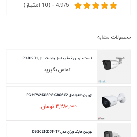
4.9/5 - (10 امتیاز)
محصولات مشابه
قیمت دوربین 2 مگاپیکسل هایلوک مدل IPC-B120H
تماس بگیرید
دوربین داهوا مدل IPC-HFW2431SP-S-0360B-S2
۳,۲۸۰,۰۰۰
تومان
دوربین هایک ویژن مـدل DS-2CE16D0T-ITF