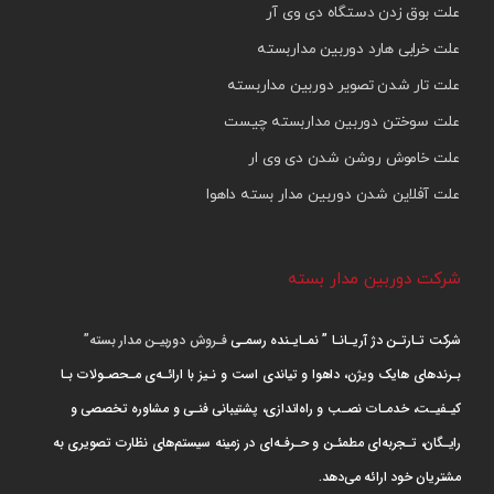
علت بوق زدن دستگاه دی وی آر
علت خرابی هارد دوربین مداربسته
علت تار شدن تصویر دوربین مداربسته
علت سوختن دوربین مداربسته چیست
علت خاموش روشن شدن دی وی ار
علت آفلاین شدن دوربین مدار بسته داهوا
شرکت دوربین مدار بسته
شرکت تـارتـن دژ آریـانـا ” نمـایـنده رسمـی
فـروش دوربیـن مدار بسته”
بـرندهای هایک ویژن، داهوا و تیاندی است و نـیز با ارائـه‌ی مـحصـولات بـا
کیـفیـت، خدمـات نصـب و راه‌اندازی، پشتیبانی فنـی و مشاوره تخصصی و
رایـگان، تـجربه‌ای مطمئـن و حـرفـه‌ای در زمینه سیستم‌های نظارت تصویری به
مشتریان خود ارائه می‌دهد.