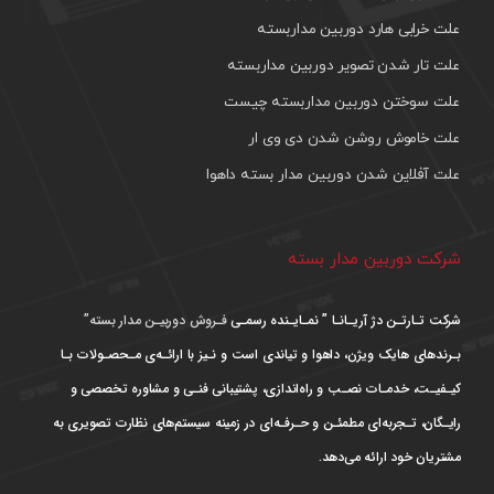
علت خرابی هارد دوربین مداربسته
علت تار شدن تصویر دوربین مداربسته
علت سوختن دوربین مداربسته چیست
علت خاموش روشن شدن دی وی ار
علت آفلاین شدن دوربین مدار بسته داهوا
شرکت دوربین مدار بسته
شرکت تـارتـن دژ آریـانـا ” نمـایـنده رسمـی
فـروش دوربیـن مدار بسته”
بـرندهای هایک ویژن، داهوا و تیاندی است و نـیز با ارائـه‌ی مـحصـولات بـا
کیـفیـت، خدمـات نصـب و راه‌اندازی، پشتیبانی فنـی و مشاوره تخصصی و
رایـگان، تـجربه‌ای مطمئـن و حـرفـه‌ای در زمینه سیستم‌های نظارت تصویری به
مشتریان خود ارائه می‌دهد.