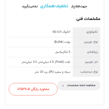
تخفیف همکاری
جهت اطلاع از
تماس بگیرید
مشخصات فنی
تکنولوژی
آنالوگ HD-CVI
نوع دوربین
بولت (Bullet)
رزولوشن
5 مگاپیکسل
لنز دوربین
ثابت (Fixed), 2.8 میلی‌متر, 3.6 میلی‌متر
نوع دیددرشب
سیاه و سفید (IR), برد 20 متر
›
مشاهده ادامه مشخصات
مشاوره رایگان 02152605