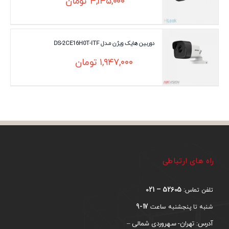
۴,۱۴۵,۰۰۰
تومان
دوربین هایک ویژن مـدل DS-2CE16H0T-ITF
۱,۹۴۷,۰۰۰
تومان
راه های ارتباطی
52605 – 021
تلفن تماس:
17-9
شنبه تا پنجشنبه ساعت
آدرس: تهران- سهروردی شمالی –