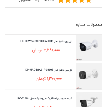
محصولات مشابه
دوربین داهوا مدل IPC-HFW2431SP-S-0360B-S2
۳,۲۸۰,۰۰۰
تومان
دوربین داهوا مدل DH-HAC-B2A21P-0360B
۱,۳۰۰,۰۰۰
تومان
قیمت دوربین 4 مگاپیکسل هایلوک مدل IPC-B140H