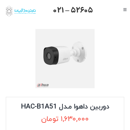
Ski
021 – 52605
Toggle
t
Navigation
conten
صفحه اصلی
گرنداستریم
یالینک
میکروتیک
هایک ویژن
داهوا
تیاندی
درباره ما
دوربین داهوا مـدل HAC-B1A51
۱,۶۳۰,۰۰۰
تومان