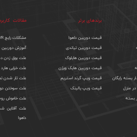
برندهای برتر
مقالات کاربر
قیمت دوربین داهوا
مشکلات رایج DVR
قیمت دوربین تیاندی
آموزش دوربین م
قیمت دوربین هایلوک
علت بوق زدن دس
ه
قیمت دوربین هایک ویژن
علت خرابی هارد 
 بسته رایگان
قیمت ویپ گرند استریم
علت تار شدن تص
ر منزل
قیمت ویپ یالینک
علت سوختن دور
 بسته
علت خاموش روش
علت آفلاین شد
داهوا