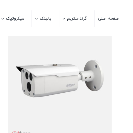
Ski
t
صفحه اصلی
گرنداستریم
یالینک
میکروتیک
conten