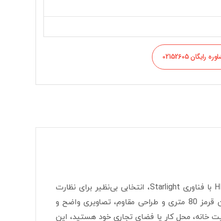
ره رایگان 02152605
بولت HDCVI با فناوری Starlight، انتخابی بی‌نظیر برای نظارت
حرفه‌ای در محیط‌های داخلی و خارجی است. این دوربین با رزولوشن بالا، برد مادون قرمز 80 متری و طراحی مقاوم، تصاویری واضح و
امنیت خانه، محل کار یا فضای تجاری خود هستید، این