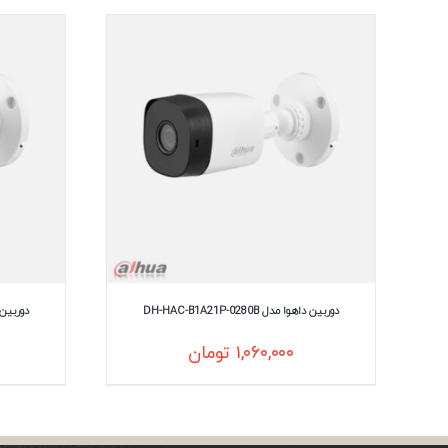
دوربین داهوا مدل DH-HAC-B1A21P-0280B
دوربین داهوا م
۱,۰۶۰,۰۰۰
تومان