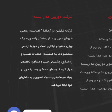
دی
شرکت دوربین مدار بسته
شرکت تـارتـن دژ آریـانـا ” نمـایـنده رسمـی
فـروش دوربیـن مدار بسته”
بـرندهای هایک
داربسته
ویژن، داهوا و تیاندی است و نـیز با ارائـه‌ی
تگاه دی وی آر
مـحصـولات بـا کیـفیـت، خدمـات نصـب و
دوربین مداربسته
راه‌اندازی، پشتیبانی فنـی و مشاوره تخصصی
ویر دوربین مداربسته
و رایـگان، تـجربه‌ای مطمئـن و حـرفـه‌ای در
بین مداربسته چیست
زمینه سیستم‌های نظارت تصویری به مشتریان
ن شدن دی وی ار
خود ارائه می‌دهد.
ن دوربین مدار بسته