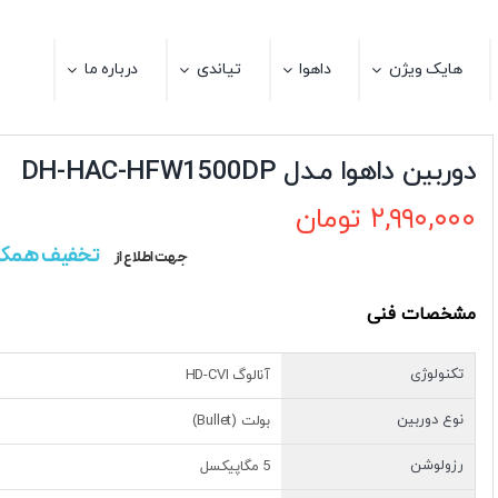
هایک ویژن
داهوا
تیاندی
درباره ما
دوربین داهوا مـدل DH-HAC-HFW1500DP
۲,۹۹۰,۰۰۰
تومان
تخفیف همکا
جهت اطلاع از
مشخصات فنی
تکنولوژی
آنالوگ HD-CVI
نوع دوربین
بولت (Bullet)
رزولوشن
5 مگاپیکسل