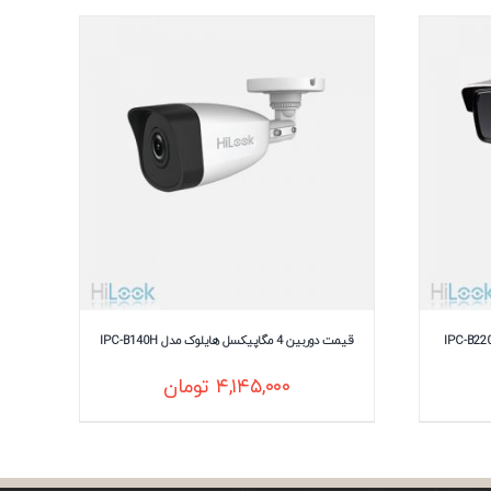
قیمت دوربین 4 مگاپیکسل هایلوک مدل IPC-B140H
۴,۱۴۵,۰۰۰
تومان