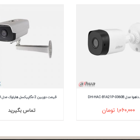
دل DH-HAC-B1A21P-0360B
قیمت دوربین 2 مگاپیکسل هایلوک مدل IPC-B220
۱,۰۶۰,۰۰۰
تومان
تماس بگیرید