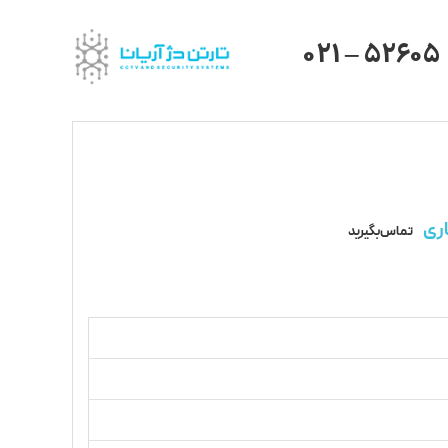
021 – 52605
ری
تماس بگیرید