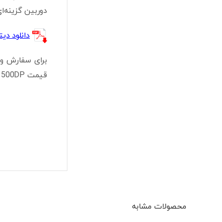
دوربین گزینه‌ا
دانلود دیتا شیت DP
برای سفارش و 
قیمت DH-HAC-HFW1500DP در جشنواره و لیست همکار مطلع شوید.
محصولات مشابه