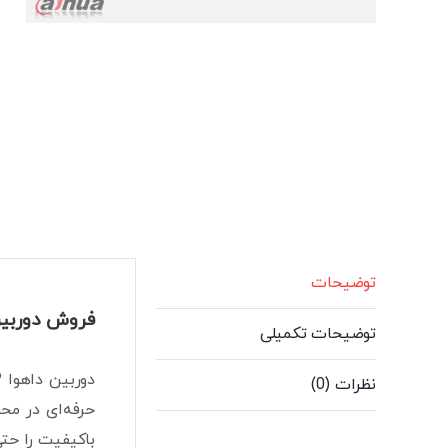
توضیحات
فروش دوربین 5 مگاپیکسلی داهوا مدل FW1500DP
توضیحات تکمیلی
دوربین داهوا DH-HAC-HFW1500DP، یک
نظرات (0)
باکیفیت را حتی