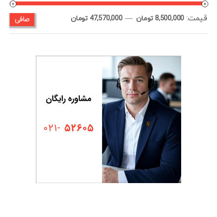
قيمت:
—
صافی
حداقل
حداكثر
8,500,000 تومان
47,570,000 تومان
قیمت
قيمت