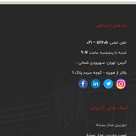
راه های ارتباطی
52605 – 021
تلفن تماس:
17-9
شنبه تا پنجشنبه ساعت
آدرس: تهران- سهروردی شمالی –
1
بالاتر از هویزه – کوچه سرمد پلاک
لینک های کاربردی
دوربین مدار بسته
نصب دوربین مدار بسته