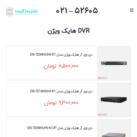
Ski
021 – 52605
Toggle
t
Navigation
conten
صفحه اصلی
DVR هایک ویژن
گرنداستریم
یالینک
دی وی آر هایک ویژن مـدل DS-7204HUHI-K1
میکروتیک
۸,۵۰۰,۰۰۰
تومان
هایک ویژن
داهوا
دی وی آر هایک ویژن مـدل DS-7216HGHI-K1
تیاندی
۹,۳۰۰,۰۰۰
تومان
درباره ما
دی وی آر هایک ویژن مدل DS-7204HUHI-K1/P