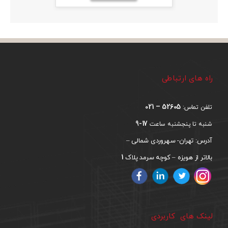
راه های ارتباطی
52605 – 021
تلفن تماس:
17-9
شنبه تا پنجشنبه ساعت
آدرس: تهران- سهروردی شمالی –
1
بالاتر از هویزه – کوچه سرمد پلاک
لینک های کاربردی