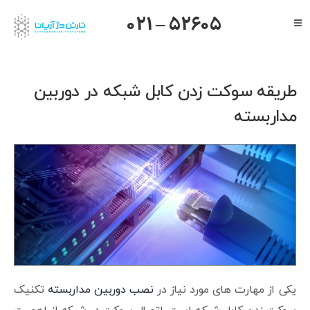
Ski
021 – 52605
Toggle
t
Navigation
conten
صفحه اصلی
گرنداستریم
طریقه سوکت زدن کابل شبکه در دوربین
یالینک
مداربسته
میکروتیک
هایک ویژن
داهوا
تیاندی
درباره ما
یکی از مهارت های مورد نیاز در
نصب دوربین مداربسته
تکنیک