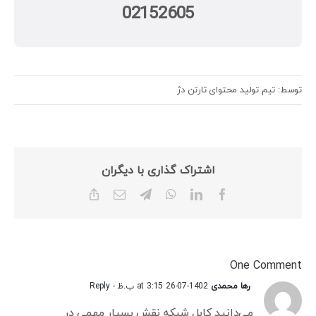
02152605
توسط: تیم تولید محتوای تارتن دژ
اشتراک گذاری با دیگران
Copy
Email
Telegram
WhatsApp
LinkedIn
Facebook
Link
One Comment
رها محمدی
1402-07-26 at 3:15 ب.ظ
- Reply
می‌دانید کابل شبکه نقش بسیار مهمی در