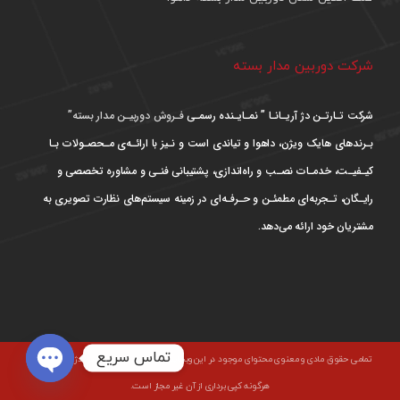
شرکت دوربین مدار بسته
شرکت تـارتـن دژ آریـانـا ” نمـایـنده رسمـی
فـروش دوربیـن مدار بسته”
بـرندهای هایک ویژن، داهوا و تیاندی است و نـیز با ارائـه‌ی مـحصـولات بـا
کیـفیـت، خدمـات نصـب و راه‌اندازی، پشتیبانی فنـی و مشاوره تخصصی و
رایـگان، تـجربه‌ای مطمئـن و حـرفـه‌ای در زمینه سیستم‌های نظارت تصویری به
مشتریان خود ارائه می‌دهد.
تماس سریع
تمامی حقوق مادی و معنوی محتوای موجود در این وبسایت متعلق به شرکت تارتن دژ آریانا است و
هرگونه کپی برداری از آن غیر مجاز است.
Open