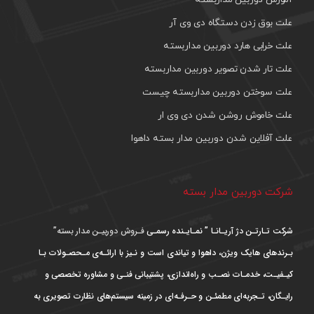
علت بوق زدن دستگاه دی وی آر
علت خرابی هارد دوربین مداربسته
علت تار شدن تصویر دوربین مداربسته
علت سوختن دوربین مداربسته چیست
علت خاموش روشن شدن دی وی ار
علت آفلاین شدن دوربین مدار بسته داهوا
شرکت دوربین مدار بسته
شرکت تـارتـن دژ آریـانـا ” نمـایـنده رسمـی
فـروش دوربیـن مدار بسته”
بـرندهای هایک ویژن، داهوا و تیاندی است و نـیز با ارائـه‌ی مـحصـولات بـا
کیـفیـت، خدمـات نصـب و راه‌اندازی، پشتیبانی فنـی و مشاوره تخصصی و
رایـگان، تـجربه‌ای مطمئـن و حـرفـه‌ای در زمینه سیستم‌های نظارت تصویری به