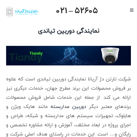
Ski
021 – 52605
Toggle
t
Navigation
conten
صفحه اصلی
نمایندگی دوربین تیاندی
گرنداستریم
یالینک
میکروتیک
هایک ویژن
شرکت تارتن دژ آریانا نمایندگی دوربین تیاندی است که علاوه
داهوا
بر فروش محصولات این برند مطرح جهان، خدمات دیگری نیز
ارائه می کند. از جمله این خدمات شامل فروش محصولات
تیاندی
برندهای معتبر دیگر
دوربین مداربسته
مانند هایک ویژن و
درباره ما
هایلوک، تجهیزات سیستم های مداربسته و شبکه، طراحی و
اجرای پروژه در ابعاد مختلف، آموزش و ارائه مشاوره تخصصی و
رایگان و… است. این خدمات در راستای هدف اصلی شرکت و