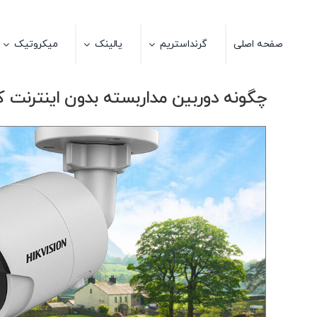
Ski
t
صفحه اصلی
گرنداستریم
یالینک
میکروتیک
conten
چگونه دوربین مداربسته بدون اینترنت ک