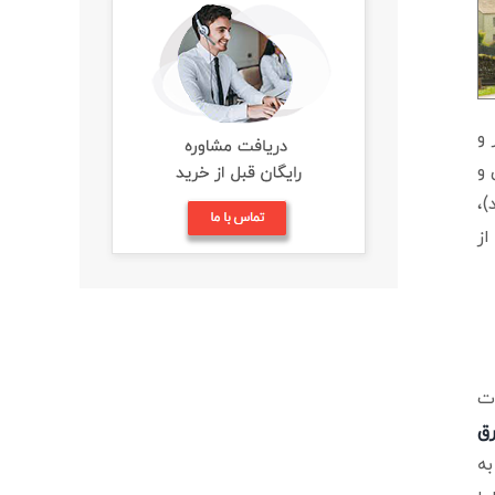
 و
 و
)،
از
ات
رق
به