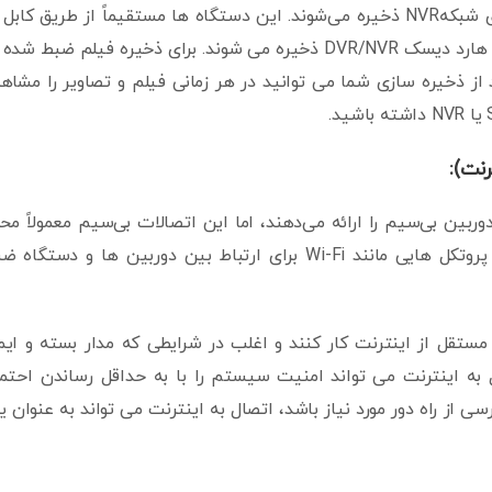
یک ضبط‌کننده ویدیوی دیجیتال DVR یا ضبط‌کننده ویدیوی شبکهNVR ذخیره می‌شوند. این دستگاه ها مستقیماً از طریق کاب
دوربین ها متصل می شوند و ضبط ها به صورت محلی روی هارد دیسک DVR/NVR ذخیره می شوند. برای ذخیره فیلم ضبط ش
 از ذخیره سازی شما می توانید در هر زمانی فیلم و تصاویر را مشاه
نت):
بین بی‌سیم را ارائه می‌دهند، اما این اتصالات بی‌سیم معمولاً مح
هستند و به اینترنت متکی نیستند. آنها ممکن است از پروتکل هایی مانند Wi-Fi برای ارتباط بین دوربین ها و دستگ
مستقل از اینترنت کار کنند و اغلب در شرایطی که مدار بسته و ای
 به اینترنت می تواند امنیت سیستم را با به حداقل رساندن احتم
ی از راه دور مورد نیاز باشد، اتصال به اینترنت می تواند به عنوان 