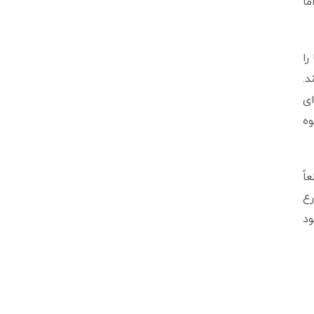
ما
را
د.
ای
وه
اً
رع
ود