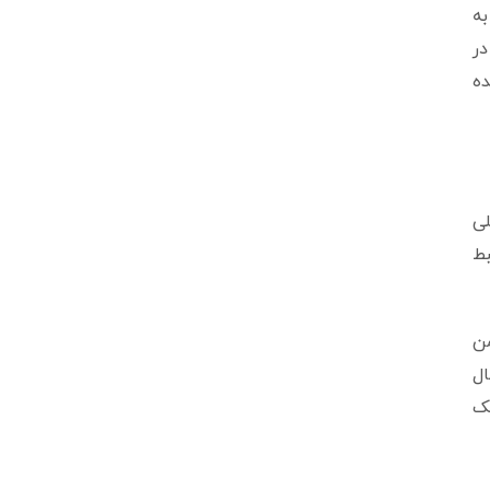
ل به
ده در
ده
لی
اه ضبط
من
ال
یک