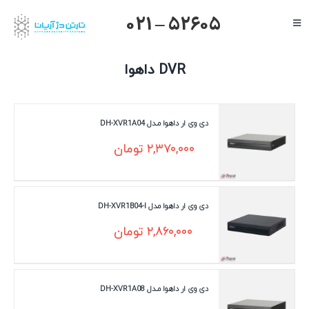
Ski
021 – 52605
Toggle
t
Navigation
conten
صفحه اصلی
DVR داهوا
گرنداستریم
یالینک
دی وی ار داهوا مـدل DH-XVR1A04
میکروتیک
۲,۳۷۰,۰۰۰
تومان
هایک ویژن
داهوا
دی وی ار داهوا مدل DH-XVR1B04-I
تیاندی
۲,۸۶۰,۰۰۰
تومان
درباره ما
دی وی ار داهوا مـدل DH-XVR1A08