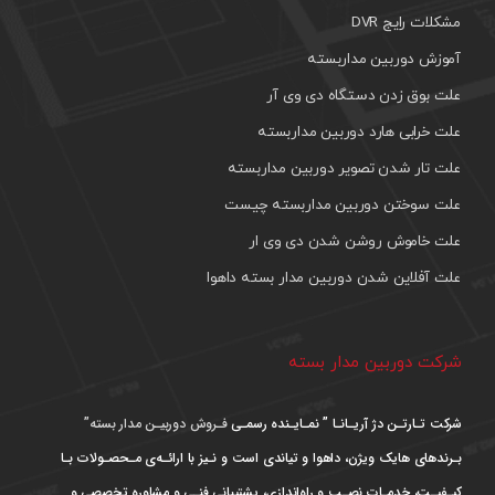
مشکلات رایج DVR
آموزش دوربین مداربسته
علت بوق زدن دستگاه دی وی آر
علت خرابی هارد دوربین مداربسته
علت تار شدن تصویر دوربین مداربسته
علت سوختن دوربین مداربسته چیست
علت خاموش روشن شدن دی وی ار
علت آفلاین شدن دوربین مدار بسته داهوا
شرکت دوربین مدار بسته
شرکت تـارتـن دژ آریـانـا ” نمـایـنده رسمـی
فـروش دوربیـن مدار بسته”
بـرندهای هایک ویژن، داهوا و تیاندی است و نـیز با ارائـه‌ی مـحصـولات بـا
کیـفیـت، خدمـات نصـب و راه‌اندازی، پشتیبانی فنـی و مشاوره تخصصی و