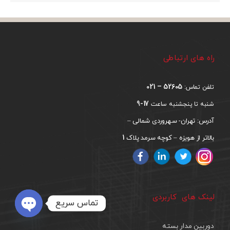
راه های ارتباطی
52605 – 021
تلفن تماس:
17-9
شنبه تا پنجشنبه ساعت
آدرس: تهران- سهروردی شمالی –
1
بالاتر از هویزه – کوچه سرمد پلاک
لینک های کاربردی
تماس سریع
Open
دوربین مدار بسته
chaty