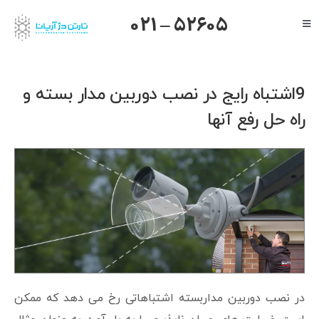
Ski
021 – 52605
Toggle
t
Navigation
conten
صفحه اصلی
گرنداستریم
9اشتباه رایج در نصب دوربین مدار بسته و
یالینک
راه حل رفع آنها
میکروتیک
هایک ویژن
داهوا
تیاندی
درباره ما
در نصب دوربین مداربسته اشتباهاتی رخ می دهد که ممکن