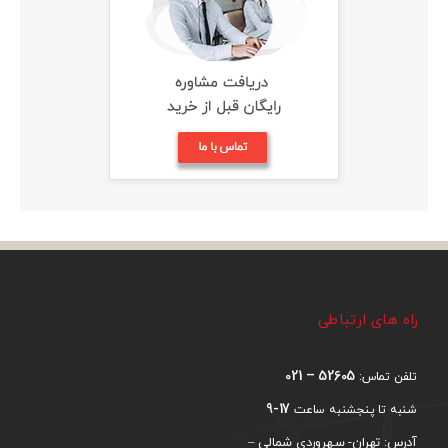
راه های ارتباطی
52605 – 021
تلفن تماس:
17-9
شنبه تا پنجشنبه ساعت
آدرس: تهران- سهروردی شمالی –