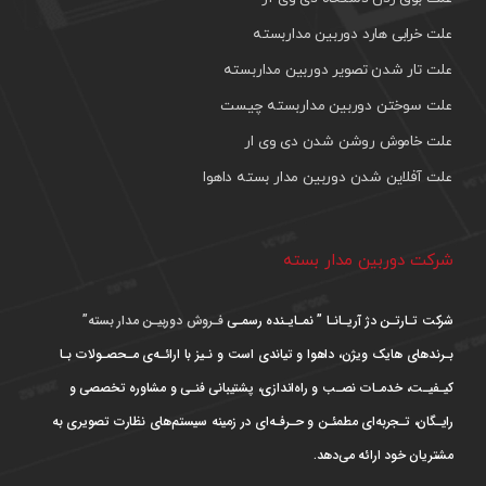
علت خرابی هارد دوربین مداربسته
علت تار شدن تصویر دوربین مداربسته
علت سوختن دوربین مداربسته چیست
علت خاموش روشن شدن دی وی ار
علت آفلاین شدن دوربین مدار بسته داهوا
شرکت دوربین مدار بسته
شرکت تـارتـن دژ آریـانـا ” نمـایـنده رسمـی
فـروش دوربیـن مدار بسته”
بـرندهای هایک ویژن، داهوا و تیاندی است و نـیز با ارائـه‌ی مـحصـولات بـا
کیـفیـت، خدمـات نصـب و راه‌اندازی، پشتیبانی فنـی و مشاوره تخصصی و
رایـگان، تـجربه‌ای مطمئـن و حـرفـه‌ای در زمینه سیستم‌های نظارت تصویری به
مشتریان خود ارائه می‌دهد.