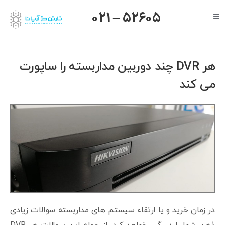
Ski
021 – 52605
Toggle
t
Navigation
conten
صفحه اصلی
گرنداستریم
هر DVR چند دوربین مداربسته را ساپورت
یالینک
می کند
میکروتیک
هایک ویژن
داهوا
تیاندی
درباره ما
در زمان خرید و یا ارتقاء سیستم های مداربسته سوالات زیادی