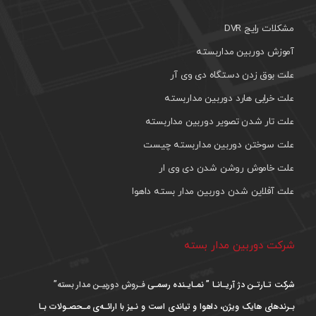
مشکلات رایج DVR
آموزش دوربین مداربسته
علت بوق زدن دستگاه دی وی آر
علت خرابی هارد دوربین مداربسته
علت تار شدن تصویر دوربین مداربسته
علت سوختن دوربین مداربسته چیست
علت خاموش روشن شدن دی وی ار
علت آفلاین شدن دوربین مدار بسته داهوا
شرکت دوربین مدار بسته
شرکت تـارتـن دژ آریـانـا ” نمـایـنده رسمـی
فـروش دوربیـن مدار بسته”
بـرندهای هایک ویژن، داهوا و تیاندی است و نـیز با ارائـه‌ی مـحصـولات بـا