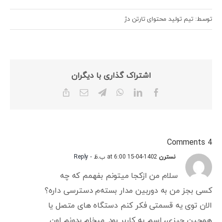
توسط: تیم تولید محتوای تارتن دژ
اشتراک گذاری با دیگران
Copy
Email
Telegram
WhatsApp
LinkedIn
Facebook
Link
4 Comments
نسترن
1402-04-15 at 6:00 ب.ظ
- Reply
سلام من ازکجا میتونم بفهمم که چه
کسی بجز من به دوربین مدار بسته‌م دسترسی داره؟
الان توی یه قسمتی فکر کنم دستگاه های متصل یا
همچین چیزی، اسم یه کاربر بود. میخام بدونم اون