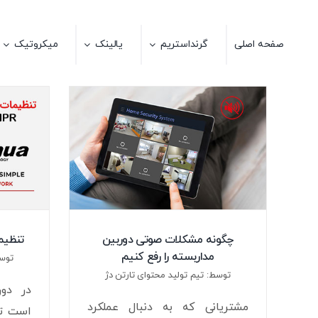
Ski
t
صفحه اصلی
گرنداستریم
یالینک
میکروتیک
conten
چگونه مشکلات صوتی دوربین
تنظیم
مداربسته را رفع کنیم
توسط
توسط: تیم تولید محتوای تارتن دژ
در دور
مشتریانی که به دنبال عملکرد
است تن