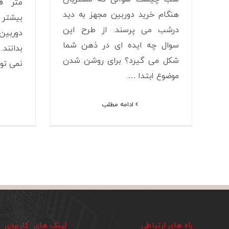
متر ف
هنگام خرید دوربین مجهز به دید
بیشتر 
درشب می پرسند. از طرح این
دوربین
سوال چه ایده ای در ذهن شما
بدانند.
شکل می گیرد؟ برای روشن شدن
نمی توا
موضوع ابتدا ….
ادامه مطلب
راه های ارتباطی
لینک های کاربردی